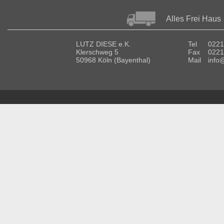
Alles Frei Haus
LUTZ DIESE e.K.
Tel
0221
Klerschweg 5
Fax
0221
50968 Köln (Bayenthal)
Mail
info