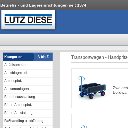
Betriebs - und Lagereinrichtungen seit 1974
Kategorien
A bis Z
Transportwagen - Handpri
Abfallsammler
Anschlagmittel
Arbeitsplatz
Zweiach
Aussenanlagen
Bordwä
Betriebsausstattung
Büro - Arbeitsplatz
Büro - Ausstattung
Faßhandling u.-abfüllung