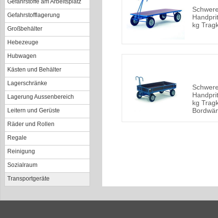
Gefahrstoffe am Arbeitsplatz
Schwer
Gefahrstofflagerung
Handpri
kg Tragk
Großbehälter
Hebezeuge
Hubwagen
Kästen und Behälter
Lagerschränke
Schwer
Handpri
Lagerung Aussenbereich
kg Tragk
Bordwä
Leitern und Gerüste
Räder und Rollen
Regale
Reinigung
Sozialraum
Transportgeräte