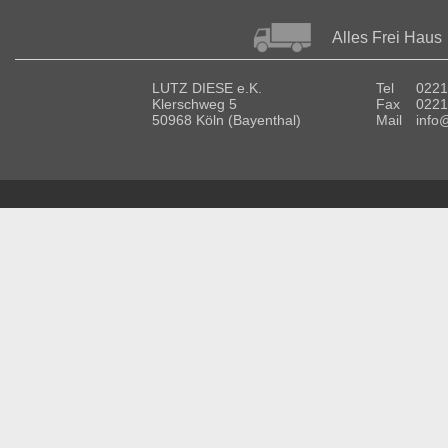
Alles Frei Haus
LUTZ DIESE e.K.
Tel
0221
Klerschweg 5
Fax
0221
50968 Köln (Bayenthal)
Mail
info