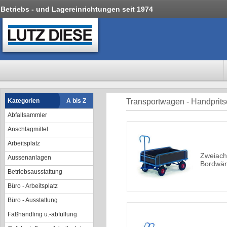
Betriebs - und Lagereinrichtungen seit 1974
Kategorien
A bis Z
Transportwagen - Handpri
Abfallsammler
Anschlagmittel
Arbeitsplatz
Zweiach
Aussenanlagen
Bordwä
Betriebsausstattung
Büro - Arbeitsplatz
Büro - Ausstattung
Faßhandling u.-abfüllung