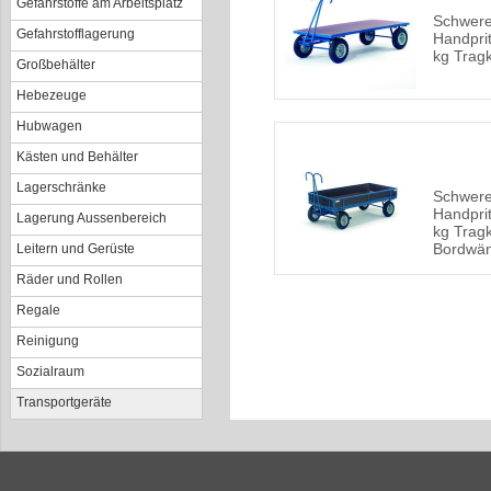
Gefahrstoffe am Arbeitsplatz
Schwer
Gefahrstofflagerung
Handpri
kg Tragk
Großbehälter
Hebezeuge
Hubwagen
Kästen und Behälter
Lagerschränke
Schwer
Handpri
Lagerung Aussenbereich
kg Tragk
Bordwä
Leitern und Gerüste
Räder und Rollen
Regale
Reinigung
Sozialraum
Transportgeräte