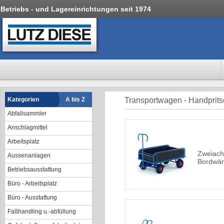
Betriebs - und Lagereinrichtungen seit 1974
Kategorien
A bis Z
Transportwagen - Handpri
Abfallsammler
Anschlagmittel
Arbeitsplatz
Zweiach
Aussenanlagen
Bordwä
Betriebsausstattung
Büro - Arbeitsplatz
Büro - Ausstattung
Faßhandling u.-abfüllung