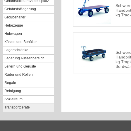
Gefahrstoffe am Arbeitsplatz
Schwer
Gefahrstofflagerung
Handpri
kg Tragk
Großbehälter
Hebezeuge
Hubwagen
Kästen und Behälter
Lagerschränke
Schwer
Handpri
Lagerung Aussenbereich
kg Tragk
Bordwä
Leitern und Gerüste
Räder und Rollen
Regale
Reinigung
Sozialraum
Transportgeräte