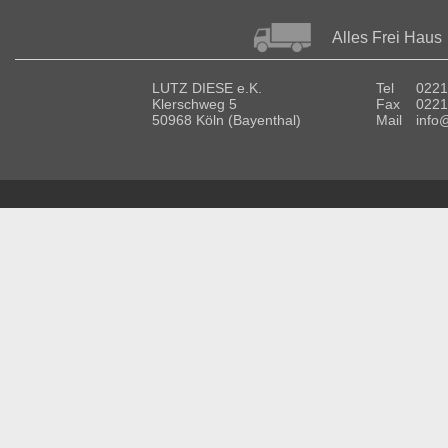
Alles Frei Haus
LUTZ DIESE e.K.
Tel
0221
Klerschweg 5
Fax
0221
50968 Köln (Bayenthal)
Mail
info