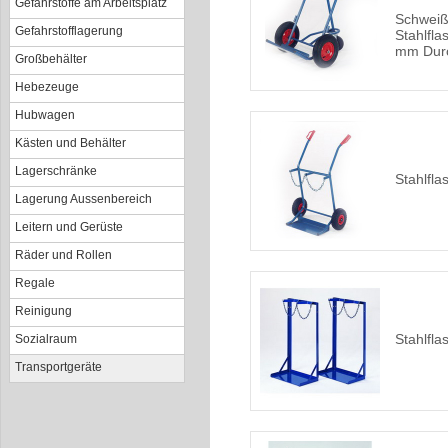
Gefahrstoffe am Arbeitsplatz
Schweiß
Gefahrstofflagerung
Stahlfla
mm Dur
Großbehälter
Hebezeuge
Hubwagen
Kästen und Behälter
Lagerschränke
Stahlfl
Lagerung Aussenbereich
Leitern und Gerüste
Räder und Rollen
Regale
Reinigung
Stahlfl
Sozialraum
Transportgeräte