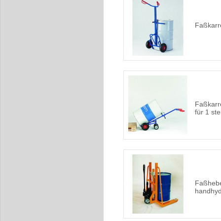
Faßkarr
Faßkarre
für 1 s
Faßhebe
handhyd