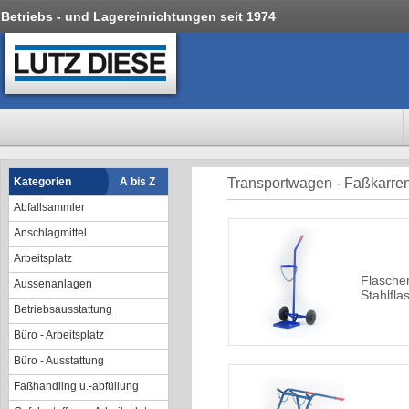
Betriebs - und Lagereinrichtungen seit 1974
Kategorien
A bis Z
Transportwagen - Faßkarre
Abfallsammler
Anschlagmittel
Arbeitsplatz
Flaschen
Aussenanlagen
Stahlfla
Betriebsausstattung
Büro - Arbeitsplatz
Büro - Ausstattung
Faßhandling u.-abfüllung