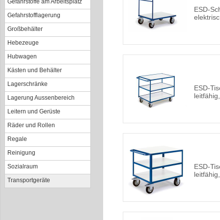
Gefahrstoffe am Arbeitsplatz
ESD-Sc
Gefahrstofflagerung
elektrisc
Großbehälter
Hebezeuge
Hubwagen
Kästen und Behälter
Lagerschränke
ESD-Tis
leitfähi
Lagerung Aussenbereich
Leitern und Gerüste
Räder und Rollen
Regale
Reinigung
ESD-Tis
Sozialraum
leitfähig
Transportgeräte