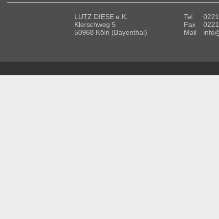
LUTZ DIESE e.K.
Tel
0221
Klerschweg 5
Fax
0221
50968 Köln (Bayenthal)
Mail
info