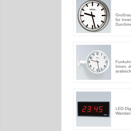
Großrau
für Inn
Durchm
Funkuhr
Innen, d
arabisc
LED-Digi
Wandan