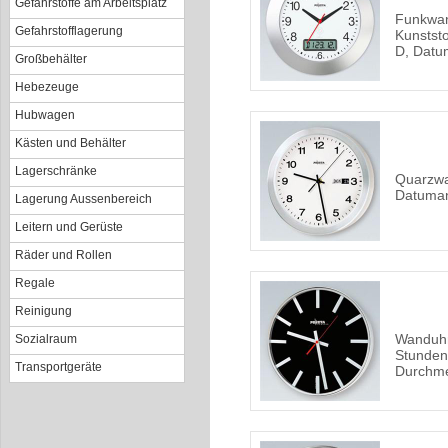
Gefahrstoffe am Arbeitsplatz
Funkwan
Gefahrstofflagerung
Kunstst
D, Datu
Großbehälter
Hebezeuge
Hubwagen
Kästen und Behälter
Lagerschränke
Quarzwa
Datuma
Lagerung Aussenbereich
Leitern und Gerüste
Räder und Rollen
Regale
Reinigung
Wanduhr
Sozialraum
Stunden
Transportgeräte
Durchm