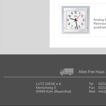
Analog-
Reinra
quadrat
Alles Frei Haus
LUTZ DIESE e.K.
Tel
0221
Klerschweg 5
Fax
0221
50968 Köln (Bayenthal)
Mail
info