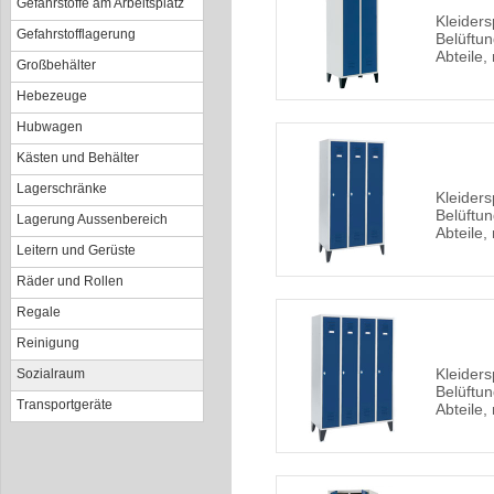
Gefahrstoffe am Arbeitsplatz
Kleiders
Gefahrstofflagerung
Belüftun
Abteile,
Großbehälter
Hebezeuge
Hubwagen
Kästen und Behälter
Lagerschränke
Kleiders
Belüftun
Lagerung Aussenbereich
Abteile,
Leitern und Gerüste
Räder und Rollen
Regale
Reinigung
Kleiders
Sozialraum
Belüftun
Transportgeräte
Abteile,