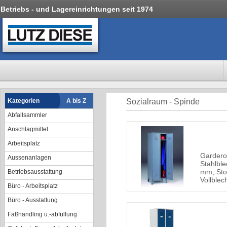
Betriebs - und Lagereinrichtungen seit 1974
Kategorien
A bis Z
Sozialraum - Spinde
Abfallsammler
Anschlagmittel
Arbeitsplatz
Gardero
Aussenanlagen
Stahlble
mm, Sto
Betriebsausstattung
Vollblec
Büro - Arbeitsplatz
Büro - Ausstattung
Faßhandling u.-abfüllung