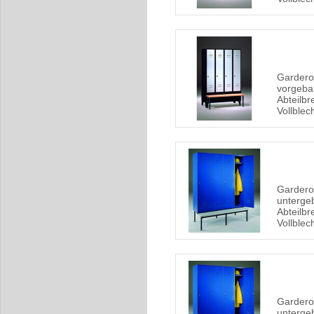
Gardero
vorgebau
Abteilbr
Vollblec
Gardero
untergeb
Abteilbr
Vollblec
Gardero
untergeb