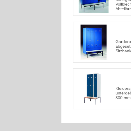
Vollble
Abteilbr
Gardero
abgeset
Sitzbank
Kleiders
untergeb
300 mm 