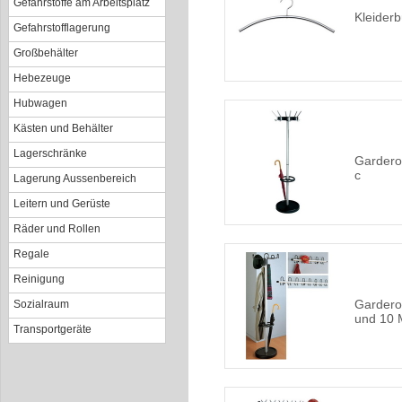
Gefahrstoffe am Arbeitsplatz
Kleiderb
Gefahrstofflagerung
Großbehälter
Hebezeuge
Hubwagen
Kästen und Behälter
Lagerschränke
Garderob
c
Lagerung Aussenbereich
Leitern und Gerüste
Räder und Rollen
Regale
Reinigung
Gardero
Sozialraum
und 10 
Transportgeräte