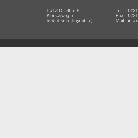
LUTZ DIESE e.K.
Tel
0221
Klerschweg 5
Fax
0221
50968 Köln (Bayenthal)
Mail
info