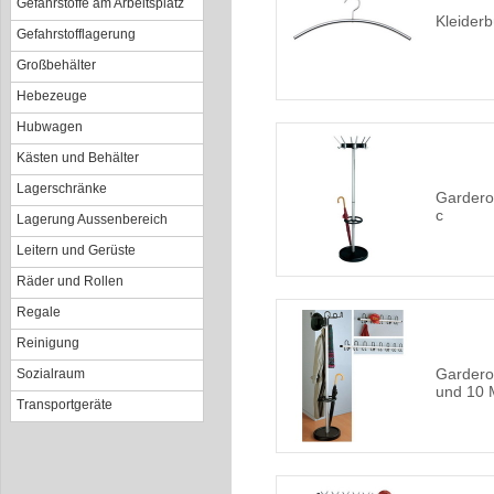
Gefahrstoffe am Arbeitsplatz
Kleiderb
Gefahrstofflagerung
Großbehälter
Hebezeuge
Hubwagen
Kästen und Behälter
Lagerschränke
Garderob
c
Lagerung Aussenbereich
Leitern und Gerüste
Räder und Rollen
Regale
Reinigung
Gardero
Sozialraum
und 10 
Transportgeräte