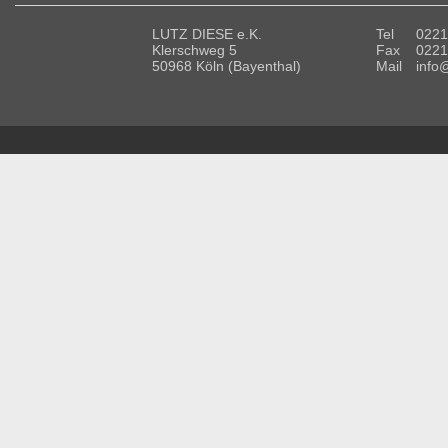
LUTZ DIESE e.K.
Tel
0221
Klerschweg 5
Fax
0221
50968 Köln (Bayenthal)
Mail
info