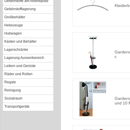
Gefahrstoffe am Arbeitsplatz
Kleiderb
Gefahrstofflagerung
Großbehälter
Hebezeuge
Hubwagen
Kästen und Behälter
Lagerschränke
Garderob
c
Lagerung Aussenbereich
Leitern und Gerüste
Räder und Rollen
Regale
Reinigung
Gardero
Sozialraum
und 10 
Transportgeräte