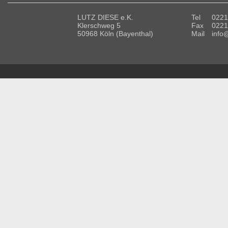
LUTZ DIESE e.K.
Tel
0221
Klerschweg 5
Fax
0221
50968 Köln (Bayenthal)
Mail
info