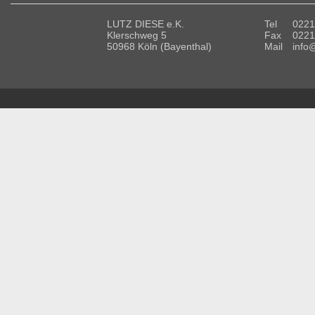
LUTZ DIESE e.K.
Tel
0221
Klerschweg 5
Fax
0221
50968 Köln (Bayenthal)
Mail
info