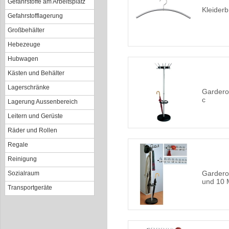
Gefahrstoffe am Arbeitsplatz
Kleiderb
Gefahrstofflagerung
Großbehälter
Hebezeuge
Hubwagen
Kästen und Behälter
Lagerschränke
Garderob
c
Lagerung Aussenbereich
Leitern und Gerüste
Räder und Rollen
Regale
Reinigung
Gardero
Sozialraum
und 10 
Transportgeräte