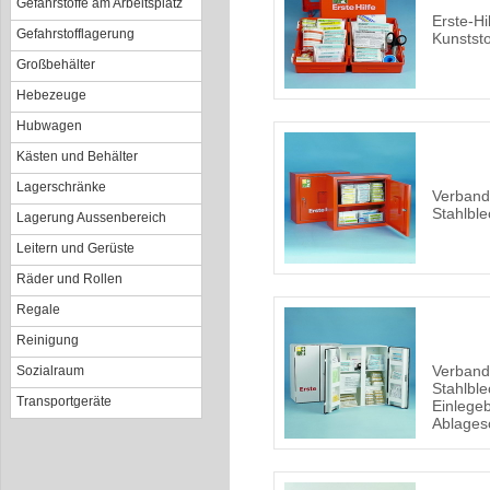
Gefahrstoffe am Arbeitsplatz
Erste-Hi
Gefahrstofflagerung
Kunststo
Großbehälter
Hebezeuge
Hubwagen
Kästen und Behälter
Lagerschränke
Verband
Stahlble
Lagerung Aussenbereich
Leitern und Gerüste
Räder und Rollen
Regale
Reinigung
Verband
Sozialraum
Stahlble
Transportgeräte
Einlege
Ablages