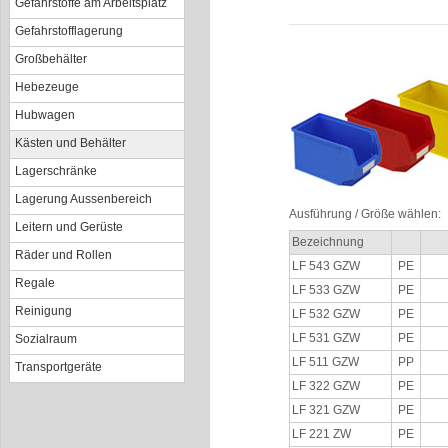
Gefahrstoffe am Arbeitsplatz
Gefahrstofflagerung
Großbehälter
Hebezeuge
Hubwagen
Kästen und Behälter
Lagerschränke
Lagerung Aussenbereich
Ausführung / Größe wählen:
Leitern und Gerüste
Bezeichnung
Räder und Rollen
LF 543 GZW
PE
Regale
LF 533 GZW
PE
Reinigung
LF 532 GZW
PE
LF 531 GZW
PE
Sozialraum
LF 511 GZW
PP
Transportgeräte
LF 322 GZW
PE
LF 321 GZW
PE
LF 221 ZW
PE