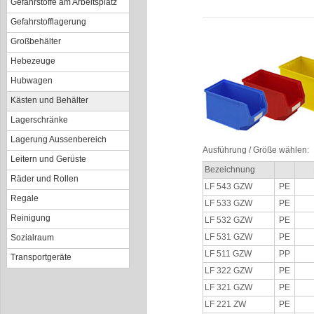
Gefahrstoffe am Arbeitsplatz
Gefahrstofflagerung
Großbehälter
Hebezeuge
Hubwagen
Kästen und Behälter
Lagerschränke
Lagerung Aussenbereich
Ausführung / Größe wählen:
Leitern und Gerüste
Bezeichnung
Räder und Rollen
LF 543 GZW
PE
Regale
LF 533 GZW
PE
Reinigung
LF 532 GZW
PE
LF 531 GZW
PE
Sozialraum
LF 511 GZW
PP
Transportgeräte
LF 322 GZW
PE
LF 321 GZW
PE
LF 221 ZW
PE