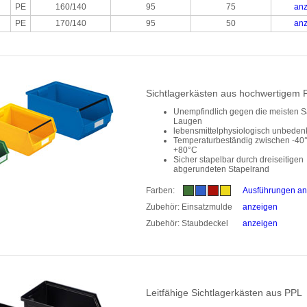
PE
160/140
95
75
anz
PE
170/140
95
50
anz
Sichtlagerkästen aus hochwertigem 
Unempfindlich gegen die meisten 
Laugen
lebensmittelphysiologisch unbeden
Temperaturbeständig zwischen -40
+80°C
Sicher stapelbar durch dreiseitigen
abgerundeten Stapelrand
Farben:
Ausführungen an
Zubehör: Einsatzmulde
anzeigen
Zubehör: Staubdeckel
anzeigen
Leitfähige Sichtlagerkästen aus PPL