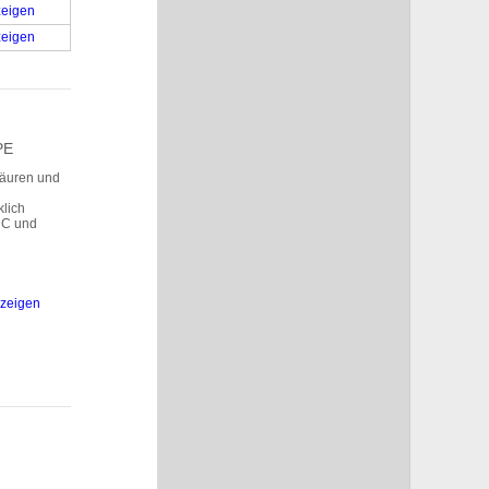
eigen
eigen
PE
Säuren und
klich
°C und
zeigen