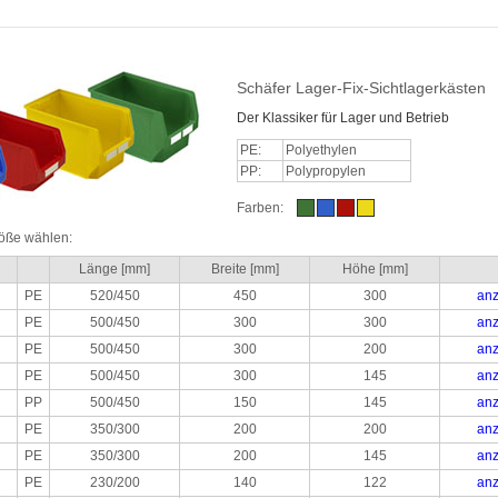
Schäfer Lager-Fix-Sichtlagerkästen
Der Klassiker für Lager und Betrieb
PE:
Polyethylen
PP:
Polypropylen
Farben:
röße wählen:
Länge [mm]
Breite [mm]
Höhe [mm]
PE
520/450
450
300
anz
PE
500/450
300
300
anz
PE
500/450
300
200
anz
PE
500/450
300
145
anz
PP
500/450
150
145
anz
PE
350/300
200
200
anz
PE
350/300
200
145
anz
PE
230/200
140
122
anz