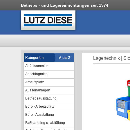
Betriebs - und Lagereinrichtungen seit 1974
Kategorien
A bis Z
Lagertechnik | Si
Abfallsammler
Anschlagmittel
Arbeitsplatz
Aussenanlagen
Betriebsausstattung
Büro - Arbeitsplatz
Büro - Ausstattung
Faßhandling u.-abfüllung