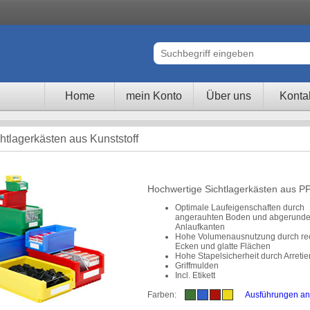
Home
mein Konto
Über uns
Konta
chtlagerkästen aus Kunststoff
Hochwertige Sichtlagerkästen aus P
Optimale Laufeigenschaften durch
angerauhten Boden und abgerunde
Anlaufkanten
Hohe Volumenausnutzung durch rec
Ecken und glatte Flächen
Hohe Stapelsicherheit durch Arreti
Griffmulden
Incl. Etikett
Farben:
Ausführungen an