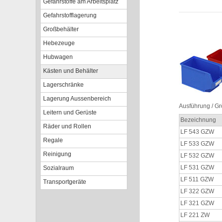
Gefahrstoffe am Arbeitsplatz
Gefahrstofflagerung
Großbehälter
Hebezeuge
Hubwagen
Kästen und Behälter
Lagerschränke
Lagerung Aussenbereich
Ausführung / G
Leitern und Gerüste
Bezeichnung
Räder und Rollen
LF 543 GZW
Regale
LF 533 GZW
Reinigung
LF 532 GZW
LF 531 GZW
Sozialraum
LF 511 GZW
Transportgeräte
LF 322 GZW
LF 321 GZW
LF 221 ZW