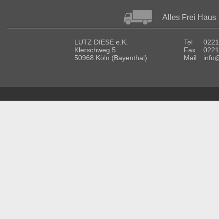
Alles Frei Haus
LUTZ DIESE e.K.
Tel
0221
Klerschweg 5
Fax
0221
50968 Köln (Bayenthal)
Mail
info