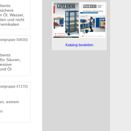
rbents
ichere
 Öl, Wasser,
iten und nicht
hemikalien
ikelgruppe 50830)
Katalog bestellen
rbents
ür Säuren,
essive
und Öl
ikelgruppe 47270)
en, extrem
on