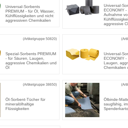
Universal-So
Universal-Sorbents
ECONOMY - s
PREMIUM - für Öl, Wasser,
Aufnahme von
Kühlflüssigkeiten und nicht
Kühlflüssigke
aggressiven Chemikalien
aggressive C
(Artikelgruppe 50820)
(Art
Spezial-Sorbents PREMIUM
Universal-So
- für Säuren, Laugen,
ECONOMY - f
aggressive Chemikalien und
Laugen, aggr
Öl
Chemikalien 
(Artikelgruppe 38650)
(Art
Öl-Sorbent-Tücher für
Ölbinde-Matt
mineralölhaltige
saugfähig, im
Flüssigkeiten
Spenderkart