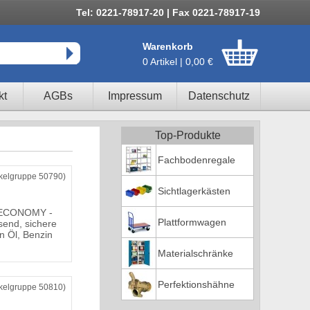
Tel: 0221-78917-20 | Fax 0221-78917-19
Warenkorb
0 Artikel | 0,00 €
kt
AGBs
Impressum
Datenschutz
Top-Produkte
Fachbodenregale
ikelgruppe 50790)
Sichtlagerkästen
 ECONOMY -
Plattformwagen
end, sichere
 Öl, Benzin
Materialschränke
Perfektionshähne
ikelgruppe 50810)