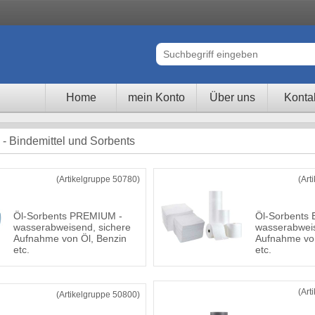
Home
mein Konto
Über uns
Konta
- Bindemittel und Sorbents
(Artikelgruppe 50780)
(Art
Öl-Sorbents PREMIUM -
Öl-Sorbents
wasserabweisend, sichere
wasserabweis
Aufnahme von Öl, Benzin
Aufnahme von
etc.
etc.
(Art
(Artikelgruppe 50800)