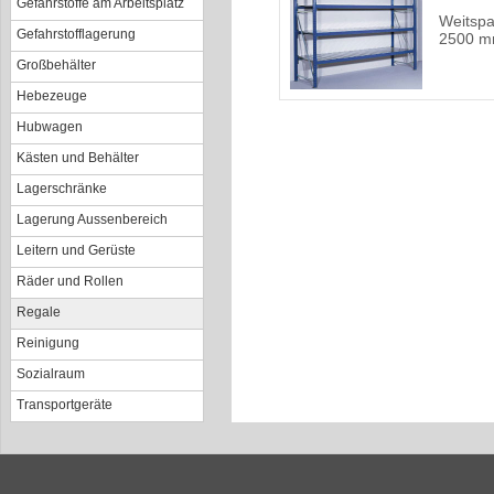
Gefahrstoffe am Arbeitsplatz
Weitspa
Gefahrstofflagerung
2500 m
Großbehälter
Hebezeuge
Hubwagen
Kästen und Behälter
Lagerschränke
Lagerung Aussenbereich
Leitern und Gerüste
Räder und Rollen
Regale
Reinigung
Sozialraum
Transportgeräte