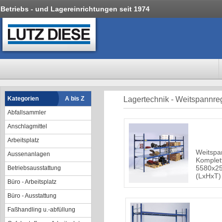
Betriebs - und Lagereinrichtungen seit 1974
Kategorien
A bis Z
Lagertechnik - Weitspannre
Abfallsammler
Anschlagmittel
Arbeitsplatz
Weitspa
Aussenanlagen
Komplet
5580x2
Betriebsausstattung
(LxHxT)
Büro - Arbeitsplatz
Büro - Ausstattung
Faßhandling u.-abfüllung