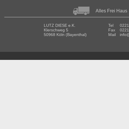
Alles Frei Haus
LUTZ DIESE e.K.
Tel
0221
Klerschweg 5
Fax
0221
50968 Köln (Bayenthal)
Mail
info