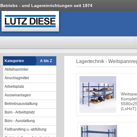
Betriebs - und Lagereinrichtungen seit 1974
Kategorien
A bis Z
Lagertechnik - Weitspannre
Abfallsammler
Anschlagmittel
Arbeitsplatz
Weitspa
Aussenanlagen
Komplet
5580x2
Betriebsausstattung
(LxHxT)
Büro - Arbeitsplatz
Büro - Ausstattung
Faßhandling u.-abfüllung