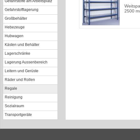
Gefahrstoffe am Arbeitsplatz
Weitspa
Gefahrstofflagerung
2500 m
Großbehälter
Hebezeuge
Hubwagen
Kästen und Behälter
Lagerschränke
Lagerung Aussenbereich
Leitern und Gerüste
Räder und Rollen
Regale
Reinigung
Sozialraum
Transportgeräte