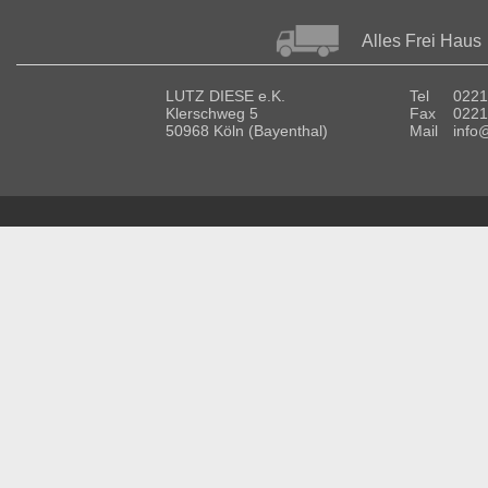
Alles Frei Haus
LUTZ DIESE e.K.
Tel
0221
Klerschweg 5
Fax
0221
50968 Köln (Bayenthal)
Mail
info