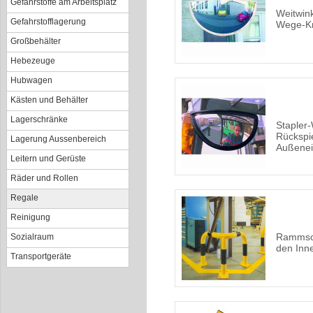
Gefahrstoffe am Arbeitsplatz
Weitwink
Gefahrstofflagerung
Wege-K
Großbehälter
Hebezeuge
Hubwagen
Kästen und Behälter
Lagerschränke
Stapler-
Rückspie
Lagerung Aussenbereich
Außenei
Leitern und Gerüste
Räder und Rollen
Regale
Reinigung
Rammsch
Sozialraum
den Inn
Transportgeräte