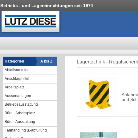
Betriebs - und Lagereinrichtungen seit 1974
Kategorien
A bis Z
Lagertechnik - Regalsicherh
Abfallsammler
Anschlagmittel
Arbeitsplatz
Anfahrs
Aussenanlagen
und Sch
Betriebsausstattung
Büro - Arbeitsplatz
Büro - Ausstattung
Faßhandling u.-abfüllung