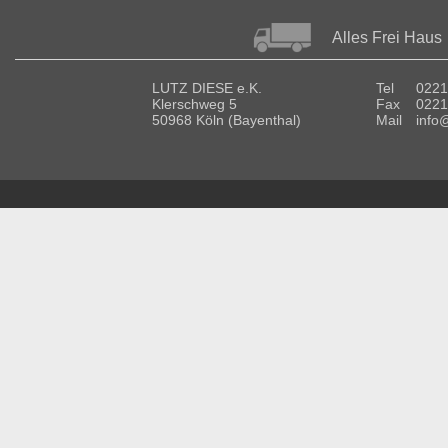
Alles Frei Haus
LUTZ DIESE e.K.
Tel
0221
Klerschweg 5
Fax
0221
50968 Köln (Bayenthal)
Mail
info