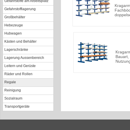
Gefahrstoffe am Arbeitsplatz
Kragarm
Gefahrstofflagerung
Fachböde
doppels
Großbehälter
Hebezeuge
Hubwagen
Kästen und Behälter
Lagerschränke
Kragar
Bauart,
Lagerung Aussenbereich
Nutzun
Leitern und Gerüste
Räder und Rollen
Regale
Reinigung
Sozialraum
Transportgeräte