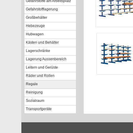
Gefahrstoffe am Arbeitsplatz
Gefahrstofflagerung
Großbehälter
Hebezeuge
Hubwagen
Kästen und Behälter
Lagerschränke
Lagerung Aussenbereich
Leitern und Gerüste
Räder und Rollen
Regale
Reinigung
Sozialraum
Transportgeräte