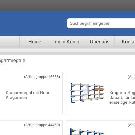
Home
mein Konto
Über uns
Konta
ragarmregale
(Artikelgruppe 16665)
(Art
Kragarmregal mit Rohr-
Kragarm-Rega
Kragarmen
Bauart, für l
einseitige Nu
(Artikelgruppe 44460)
(Art