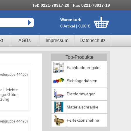
Tel: 0221-78917-20 | Fax 0221-78917-19
Warenkorb
0 Artikel | 0,00 €
kt
AGBs
Impressum
Datenschutz
Top-Produkte
Fachbodenregale
ikelgruppe 44450)
Sichtlagerkästen
l, leichte
Plattformwagen
ange Güter,
tzung
Materialschränke
Perfektionshähne
ikelgruppe 44490)