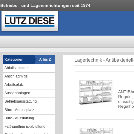
Betriebs - und Lagereinrichtungen seit 1974
Kategorien
A bis Z
Lagertechnik - Antibakteriel
Abfallsammler
Anschlagmittel
Arbeitsplatz
ANTIBAC 
Aussenanlagen
Regale,
einseiti
Betriebsausstattung
Regalh
Büro - Arbeitsplatz
Büro - Ausstattung
Faßhandling u.-abfüllung