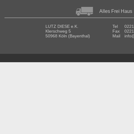
Alles Frei Haus
LUTZ DIESE e.K.
Tel
0221
Klerschweg 5
Fax
0221
50968 Köln (Bayenthal)
Mail
info