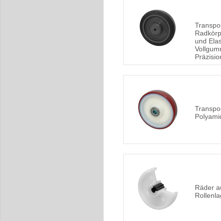
Transpor
Radkörp
und Elas
Vollgum
Präzisio
Transpo
Polyami
Räder au
Rollenla