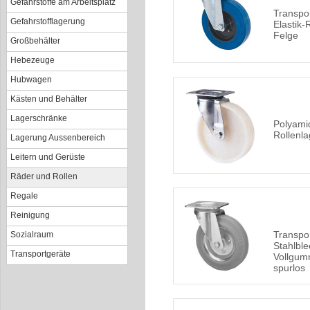
Gefahrstoffe am Arbeitsplatz
Transpor
Gefahrstofflagerung
Elastik-
Felge
Großbehälter
Hebezeuge
Hubwagen
Kästen und Behälter
Lagerschränke
Polyami
Rollenla
Lagerung Aussenbereich
Leitern und Gerüste
Räder und Rollen
Regale
Reinigung
Transpor
Sozialraum
Stahlble
Transportgeräte
Vollgum
spurlos