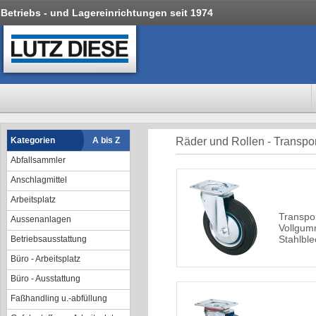
Betriebs - und Lagereinrichtungen seit 1974
Kategorien
A bis Z
Räder und Rollen - Transpor
Abfallsammler
Anschlagmittel
Arbeitsplatz
Transpor
Aussenanlagen
Vollgum
Stahlble
Betriebsausstattung
Büro - Arbeitsplatz
Büro - Ausstattung
Faßhandling u.-abfüllung