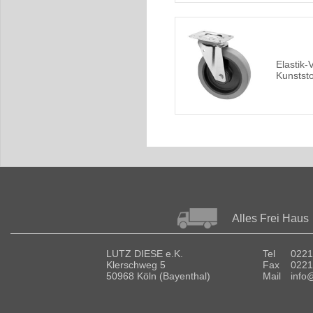
Elastik-
Kunststo
Alles Frei Haus
LUTZ DIESE e.K.
Tel
0221
Klerschweg 5
Fax
0221
50968 Köln (Bayenthal)
Mail
info