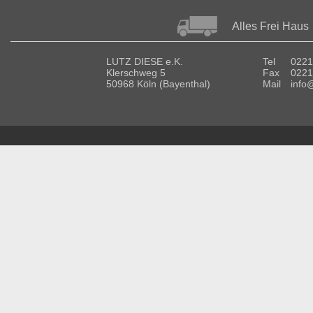
Alles Frei Haus
LUTZ DIESE e.K.
Tel
0221
Klerschweg 5
Fax
0221
50968 Köln (Bayenthal)
Mail
info