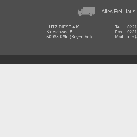
Alles Frei Haus
LUTZ DIESE e.K.
Tel
0221
Klerschweg 5
Fax
0221
50968 Köln (Bayenthal)
Mail
info