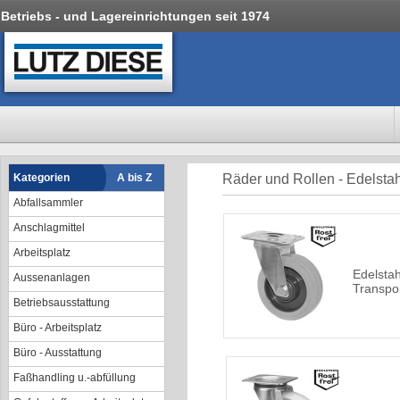
Betriebs - und Lagereinrichtungen seit 1974
Kategorien
A bis Z
Räder und Rollen - Edelstah
Abfallsammler
Anschlagmittel
Arbeitsplatz
Edelstah
Aussenanlagen
Transpor
Betriebsausstattung
Büro - Arbeitsplatz
Büro - Ausstattung
Faßhandling u.-abfüllung