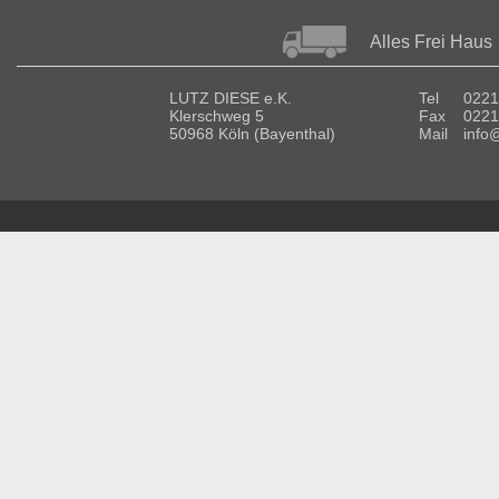
Alles Frei Haus
LUTZ DIESE e.K.
Tel
0221
Klerschweg 5
Fax
0221
50968 Köln (Bayenthal)
Mail
info