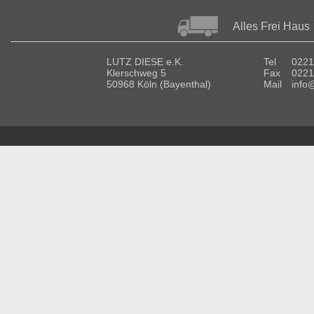
Alles Frei Haus
LUTZ DIESE e.K.
Tel
0221
Klerschweg 5
Fax
0221
50968 Köln (Bayenthal)
Mail
info