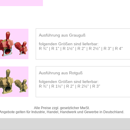
Ausführung aus Grauguß
folgenden Größen sind lieferbar:
R ¾" | R 1" | R 1½" | R 2" | R 2½" | R 3" | R 4"
Ausführung aus Rotguß
folgenden Größen sind lieferbar:
R ¾" | R 1½" | R 2" | R 2½" | R 3"
Alle Preise zzgl. gesetzlicher MwSt.
Angebote gelten für Industrie, Handel, Handwerk und Gewerbe in Deutschland.