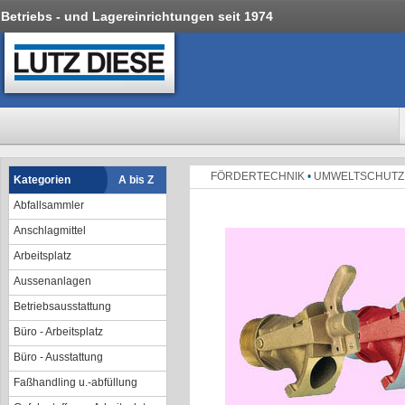
Betriebs - und Lagereinrichtungen seit 1974
FÖRDERTECHNIK
•
UMWELTSCHUT
Kategorien
A bis Z
Abfallsammler
Anschlagmittel
Arbeitsplatz
Aussenanlagen
Betriebsausstattung
Büro - Arbeitsplatz
Büro - Ausstattung
Faßhandling u.-abfüllung