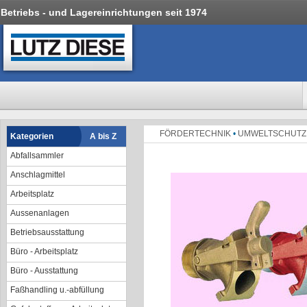
Betriebs - und Lagereinrichtungen seit 1974
FÖRDERTECHNIK
•
UMWELTSCHUT
Kategorien
A bis Z
Abfallsammler
Anschlagmittel
Arbeitsplatz
Aussenanlagen
Betriebsausstattung
Büro - Arbeitsplatz
Büro - Ausstattung
Faßhandling u.-abfüllung