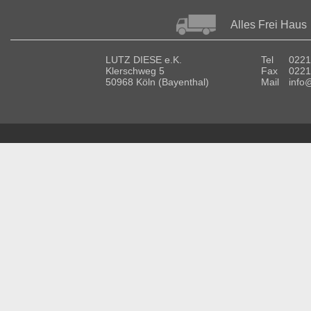
Alles Frei Haus
LUTZ DIESE e.K.
Tel
0221
Klerschweg 5
Fax
0221
50968 Köln (Bayenthal)
Mail
info