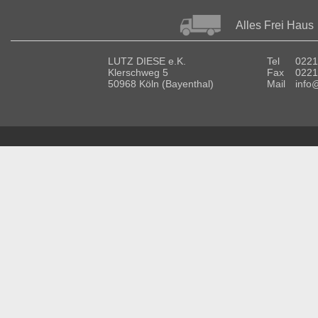
Alles Frei Haus
LUTZ DIESE e.K.
Tel
0221
Klerschweg 5
Fax
0221
50968 Köln (Bayenthal)
Mail
info