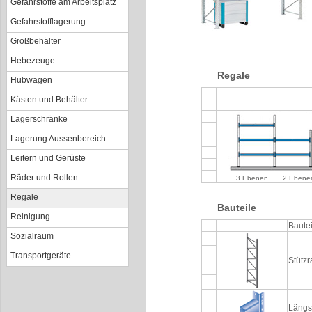
Gefahrstoffe am Arbeitsplatz
Gefahrstofflagerung
Großbehälter
Hebezeuge
Regale
Hubwagen
Kästen und Behälter
Lagerschränke
Lagerung Aussenbereich
Leitern und Gerüste
Räder und Rollen
3 Ebenen
2 Ebene
Regale
Bauteile
Reinigung
Bautei
Sozialraum
Transportgeräte
Stütz
Längs