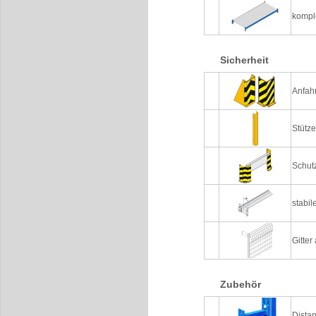
kompl
Sicherheit
Anfah
Stütz
Schutz
stabi
Gitter
Zubehör
Distan