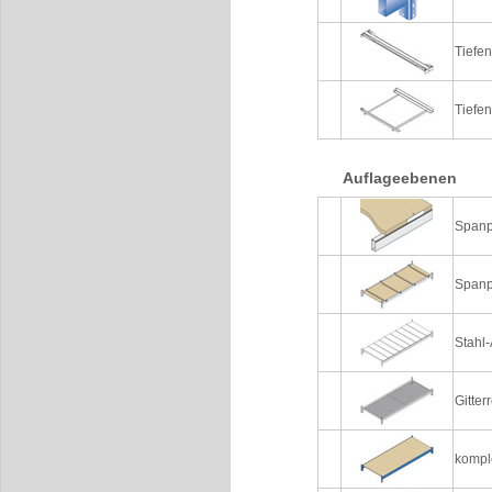
Tiefe
Tiefe
Auflageebenen
Spanp
Spanp
Stahl-
Gitter
kompl