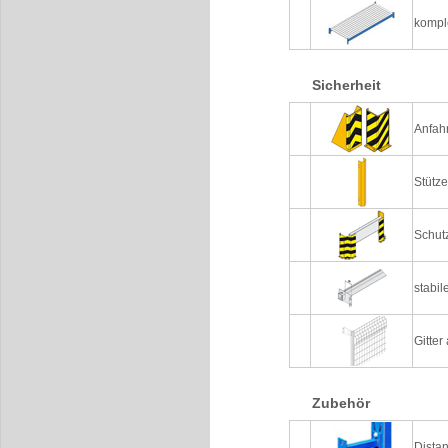
kompl
Sicherheit
Anfah
Stütz
Schutz
stabi
Gitter
Zubehör
Distan