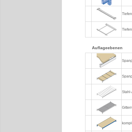
Tiefe
Tiefe
Auflageebenen
Spanp
Spanp
Stahl-
Gitter
kompl