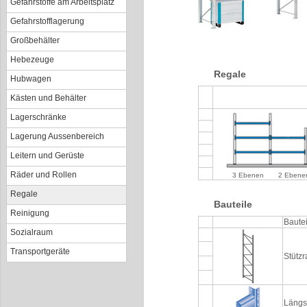
Gefahrstoffe am Arbeitsplatz
Gefahrstofflagerung
Großbehälter
Hebezeuge
Regale
Hubwagen
Kästen und Behälter
Lagerschränke
Lagerung Aussenbereich
Leitern und Gerüste
Räder und Rollen
3 Ebenen
2 Ebene
Regale
Bauteile
Reinigung
Bautei
Sozialraum
Transportgeräte
Stütz
Längs