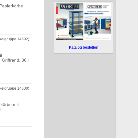
Papierkörbe
ikelgruppe 14592)
Katalog bestellen
it
Griffrand, 30 l
ikelgruppe 14600)
rkörbe mit
l