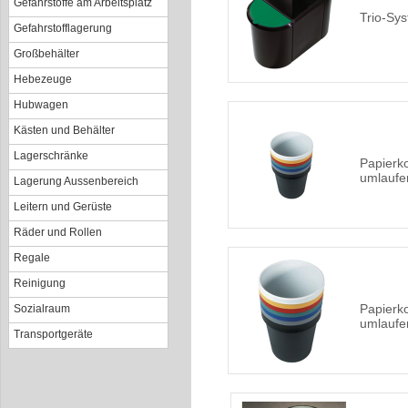
Gefahrstoffe am Arbeitsplatz
Trio-Sy
Gefahrstofflagerung
Großbehälter
Hebezeuge
Hubwagen
Kästen und Behälter
Lagerschränke
Papierko
umlaufen
Lagerung Aussenbereich
Leitern und Gerüste
Räder und Rollen
Regale
Reinigung
Papierko
Sozialraum
umlaufen
Transportgeräte