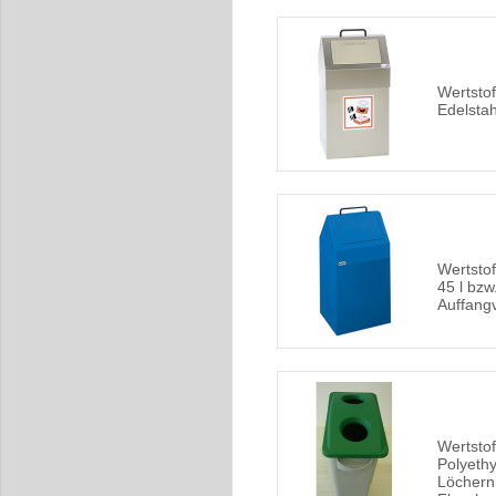
Wertsto
Edelstah
Wertstof
45 l bzw.
Auffang
Wertstof
Polyethy
Löchern