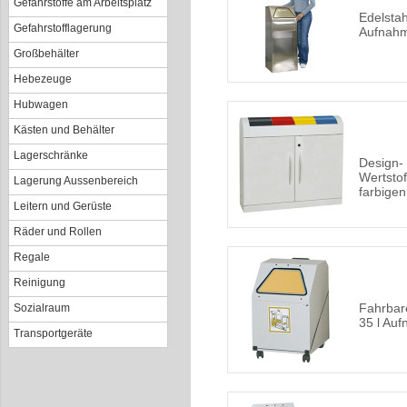
Gefahrstoffe am Arbeitsplatz
Edelstah
Gefahrstofflagerung
Aufnahm
Großbehälter
Hebezeuge
Hubwagen
Kästen und Behälter
Lagerschränke
Design-
Wertsto
Lagerung Aussenbereich
farbige
Leitern und Gerüste
Räder und Rollen
Regale
Reinigung
Fahrbar
Sozialraum
35 l Au
Transportgeräte