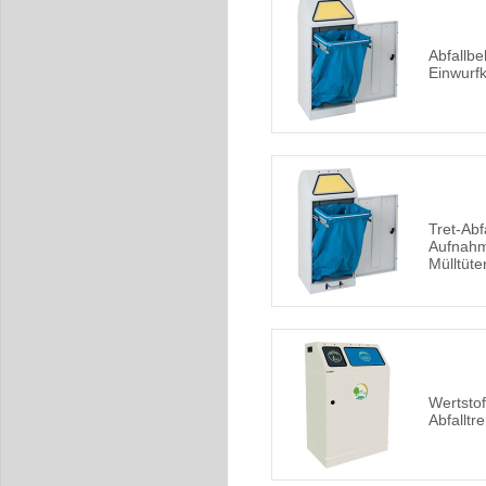
Abfallbe
Einwurfk
Tret-Abf
Aufnahm
Mülltüte
Wertsto
Abfallt