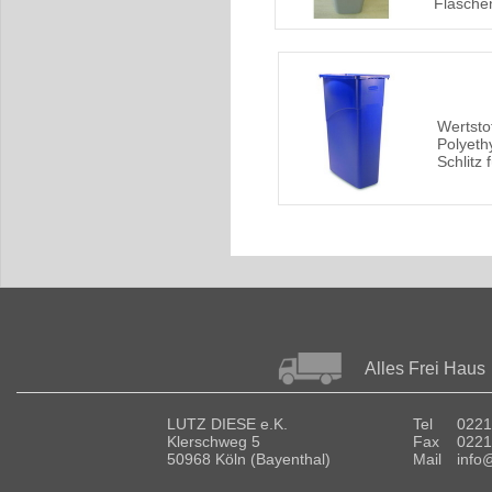
Flaschen
Wertsto
Polyeth
Schlitz 
Alles Frei Haus
LUTZ DIESE e.K.
Tel
0221
Klerschweg 5
Fax
0221
50968 Köln (Bayenthal)
Mail
info