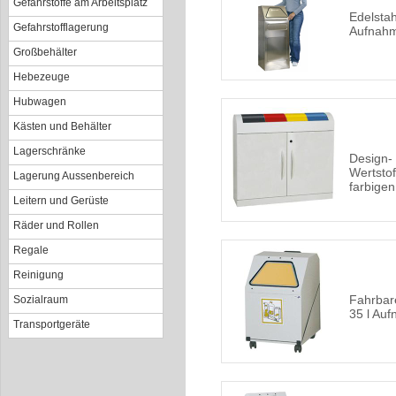
Gefahrstoffe am Arbeitsplatz
Edelstah
Gefahrstofflagerung
Aufnahm
Großbehälter
Hebezeuge
Hubwagen
Kästen und Behälter
Lagerschränke
Design-
Wertsto
Lagerung Aussenbereich
farbige
Leitern und Gerüste
Räder und Rollen
Regale
Reinigung
Fahrbar
Sozialraum
35 l Au
Transportgeräte