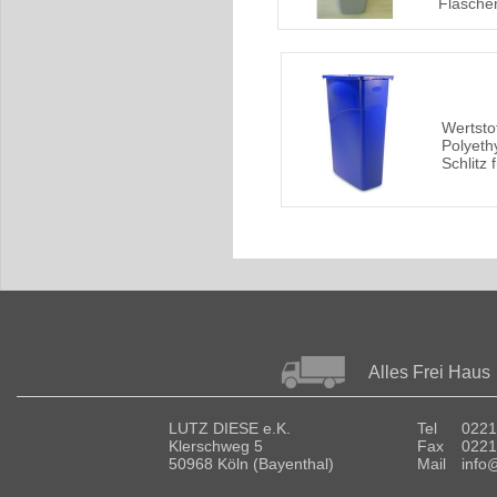
Flaschen
Wertsto
Polyeth
Schlitz 
Alles Frei Haus
LUTZ DIESE e.K.
Tel
0221
Klerschweg 5
Fax
0221
50968 Köln (Bayenthal)
Mail
info