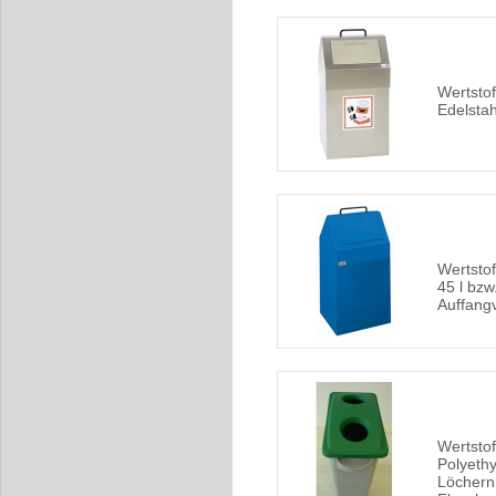
Wertsto
Edelstah
Wertstof
45 l bzw.
Auffang
Wertstof
Polyethy
Löchern