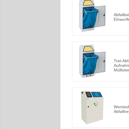
Abfallbe
Einwurfk
Tret-Abf
Aufnahm
Mülltüte
Wertsto
Abfallt