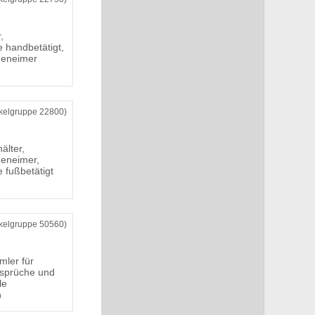
,
 handbetätigt,
nneneimer
ikelgruppe 22800)
älter,
neneimer,
 fußbetätigt
ikelgruppe 50560)
mler für
sprüche und
le
n