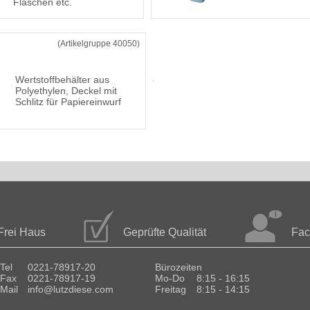
Flaschen etc.
(Artikelgruppe 40050)
Wertstoffbehälter aus
Polyethylen, Deckel mit
Schlitz für Papiereinwurf
Frei Haus
Geprüfte Qualität
Fac
Tel
0221-78917-20
Bürozeiten
Fax
0221-78917-19
Mo-Do
8:15 - 16:15
Mail
info@lutzdiese.com
Freitag
8:15 - 14:15