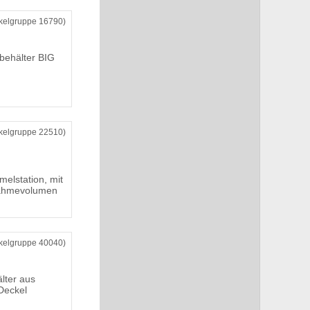
ikelgruppe 16790)
lbehälter BIG
ikelgruppe 22510)
elstation, mit
nahmevolumen
ikelgruppe 40040)
lter aus
Deckel