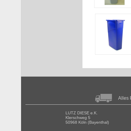
Alles 
LUTZ DIESE e.K.
Klerschweg 5
50968 Köln (Bayenthal)