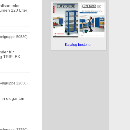
allsammler,
umen 120 Liter
ikelgruppe 50530)
Katalog bestellen
mler für
ng TRIPLEX
ikelgruppe 22650)
r in elegantem
ikelgruppe 22750)