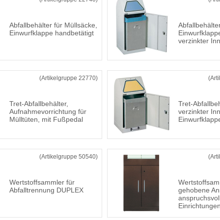
Abfallbehälter für Müllsäcke,
Abfallbehälter
Einwurfklappe handbetätigt
Einwurfklappe
verzinkter I
(Artikelgruppe 22770)
(Art
Tret-Abfallbehälter,
Tret-Abfallbeh
Aufnahmevorrichtung für
verzinkter In
Mülltüten, mit Fußpedal
Einwurfklappe
(Artikelgruppe 50540)
(Art
Wertstoffsammler für
Wertstoffsam
Abfalltrennung DUPLEX
gehobene An
anspruchsvol
Einrichtunge