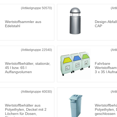
(Artikelgruppe 50570)
(Art
Wertstoffsammler aus
Design-Abfal
Edelstahl
CAP
(Artikelgruppe 22540)
(Art
Wertstoffbehälter, stationär,
Fahrbare
45 l bzw. 65 l
Wertstoffsamm
Auffangvolumen
3 x 35 l Auf
(Artikelgruppe 40030)
(Art
Wertstoffbehälter aus
Wertstoffbehä
Polyethylen, Deckel mit 2
Polyethylen, 
Löchern für Dosen,
geschlossen