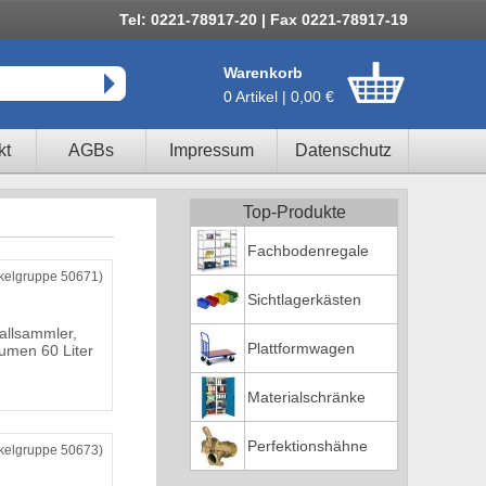
Tel: 0221-78917-20 | Fax 0221-78917-19
Warenkorb
0 Artikel | 0,00 €
kt
AGBs
Impressum
Datenschutz
Top-Produkte
Fachbodenregale
ikelgruppe 50671)
Sichtlagerkästen
allsammler,
Plattformwagen
umen 60 Liter
Materialschränke
Perfektionshähne
ikelgruppe 50673)