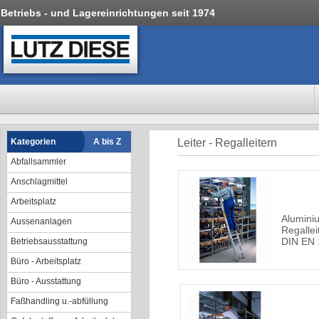
Betriebs - und Lagereinrichtungen seit 1974
Kategorien
A bis Z
Leiter - Regalleitern
Abfallsammler
Anschlagmittel
Arbeitsplatz
Alumini
Aussenanlagen
Regallei
DIN EN 
Betriebsausstattung
Büro - Arbeitsplatz
Büro - Ausstattung
Faßhandling u.-abfüllung