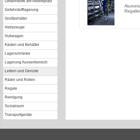
Gefahrstoffe am Arbeitsplatz
Alumini
Gefahrstofflagerung
Regallei
Großbehälter
Hebezeuge
Hubwagen
Kästen und Behälter
Lagerschränke
Lagerung Aussenbereich
Leitern und Gerüste
Räder und Rollen
Regale
Reinigung
Sozialraum
Transportgeräte