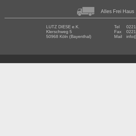
Alles Frei Haus
LUTZ DIESE e.K.
Tel
0221
Klerschweg 5
Fax
0221
50968 Köln (Bayenthal)
Mail
info