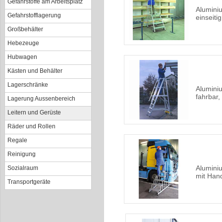
Gefahrstoffe am Arbeitsplatz
Aluminiu
Gefahrstofflagerung
einseiti
Großbehälter
Hebezeuge
Hubwagen
Kästen und Behälter
Lagerschränke
Aluminiu
fahrbar,
Lagerung Aussenbereich
Leitern und Gerüste
Räder und Rollen
Regale
Reinigung
Alumini
Sozialraum
mit Hand
Transportgeräte