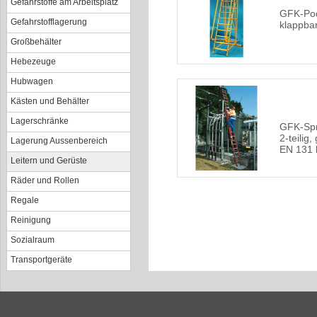
Gefahrstoffe am Arbeitsplatz
GFK-Pode
Gefahrstofflagerung
klappba
Großbehälter
Hebezeuge
Hubwagen
Kästen und Behälter
Lagerschränke
GFK-Spr
2-teilig
Lagerung Aussenbereich
EN 131 b
Leitern und Gerüste
Räder und Rollen
Regale
Reinigung
Sozialraum
Transportgeräte