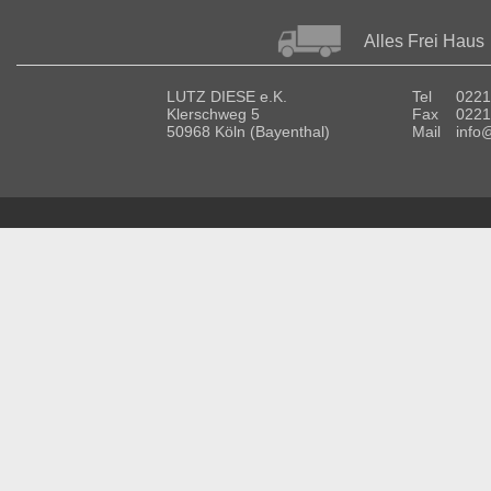
Alles Frei Haus
LUTZ DIESE e.K.
Tel
0221
Klerschweg 5
Fax
0221
50968 Köln (Bayenthal)
Mail
info