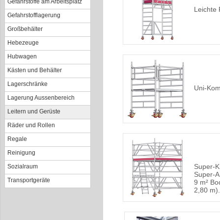
Gefahrstoffe am Arbeitsplatz
Leichte 
Gefahrstofflagerung
Großbehälter
Hebezeuge
Hubwagen
Kästen und Behälter
Lagerschränke
Uni-Kom
Lagerung Aussenbereich
Leitern und Gerüste
Räder und Rollen
Regale
Reinigung
Super-Kl
Sozialraum
Super-A
Transportgeräte
9 m² Bo
2,80 m).