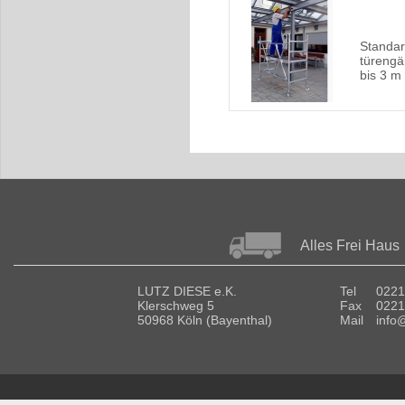
Standar
türengä
bis 3 m
Alles Frei Haus
LUTZ DIESE e.K.
Tel
0221
Klerschweg 5
Fax
0221
50968 Köln (Bayenthal)
Mail
info