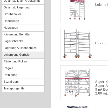
Gefahrstoffe am Arbeitsplatz
Leichte 
Gefahrstofflagerung
Großbehälter
Hebezeuge
Hubwagen
Kästen und Behälter
Lagerschränke
Uni-Kom
Lagerung Aussenbereich
Leitern und Gerüste
Räder und Rollen
Regale
Reinigung
Super-Kl
Sozialraum
Super-A
Transportgeräte
9 m² Bo
2,80 m).