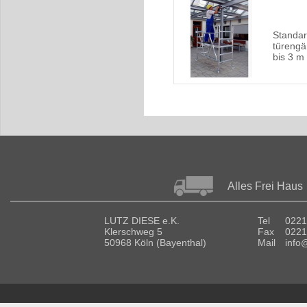
Standar
türengä
bis 3 m
Alles Frei Haus
LUTZ DIESE e.K.
Tel
0221
Klerschweg 5
Fax
0221
50968 Köln (Bayenthal)
Mail
info