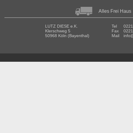
Alles Frei Haus
LUTZ DIESE e.K.
Tel
0221
Klerschweg 5
Fax
0221
50968 Köln (Bayenthal)
Mail
info