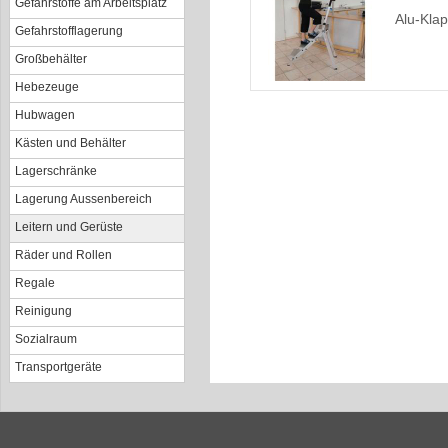
Gefahrstoffe am Arbeitsplatz
Alu-Klap
Gefahrstofflagerung
Großbehälter
Hebezeuge
Hubwagen
Kästen und Behälter
Lagerschränke
Lagerung Aussenbereich
Leitern und Gerüste
Räder und Rollen
Regale
Reinigung
Sozialraum
Transportgeräte