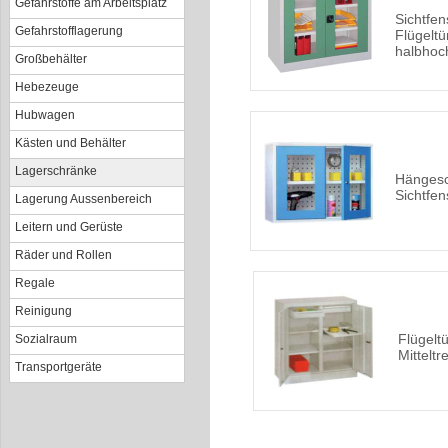
Gefahrstoffe am Arbeitsplatz
Sichtfen
Gefahrstofflagerung
Flügelt
halbhoc
Großbehälter
Hebezeuge
Hubwagen
Kästen und Behälter
Lagerschränke
Hängesc
Sichtfen
Lagerung Aussenbereich
Leitern und Gerüste
Räder und Rollen
Regale
Reinigung
Flügelt
Sozialraum
Mittelt
Transportgeräte