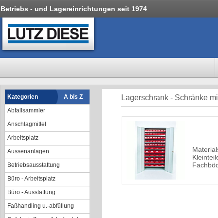
Betriebs - und Lagereinrichtungen seit 1974
Kategorien
A bis Z
Lagerschrank - Schränke mi
Abfallsammler
Anschlagmittel
Arbeitsplatz
Material
Aussenanlagen
Kleintei
Fachbö
Betriebsausstattung
Büro - Arbeitsplatz
Büro - Ausstattung
Faßhandling u.-abfüllung