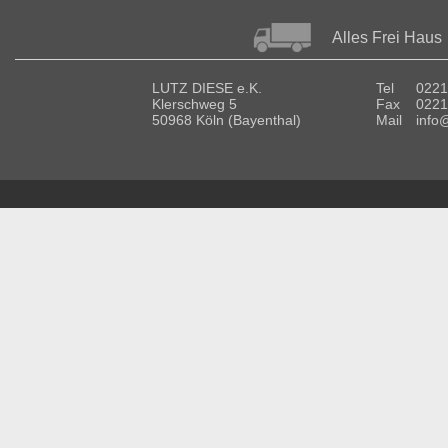
Alles Frei Haus
LUTZ DIESE e.K.
Tel
0221
Klerschweg 5
Fax
0221
50968 Köln (Bayenthal)
Mail
info