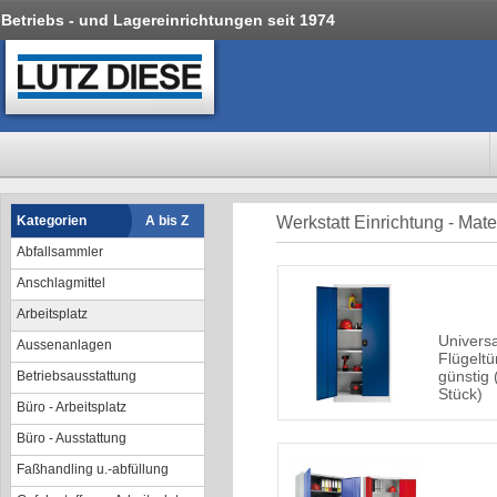
Betriebs - und Lagereinrichtungen seit 1974
Kategorien
A bis Z
Werkstatt Einrichtung - Mat
Abfallsammler
Anschlagmittel
Arbeitsplatz
Universa
Aussenanlagen
Flügelt
günstig 
Betriebsausstattung
Stück)
Büro - Arbeitsplatz
Büro - Ausstattung
Faßhandling u.-abfüllung