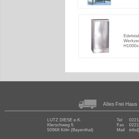
Edelsta
Werkze
H1000x
Alles Frei Haus
LUTZ DIESE e.K.
Tel
0221
Klerschweg 5
Fax
0221
50968 Köln (Bayenthal)
Mail
info