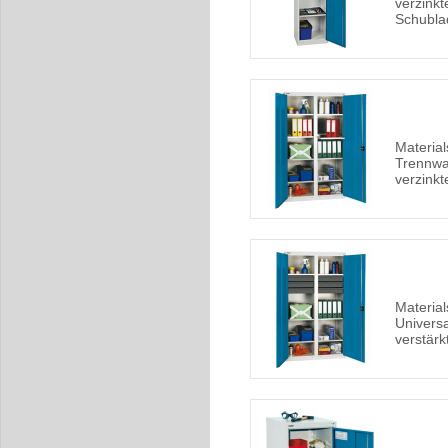
verzink
Schubla
Material
Trennwan
verzink
Material
Universa
verstär