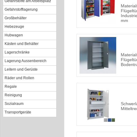
Gefahrstoffe am Arbeitsplatz
Material
Gefahrstofflagerung
Flügeltü
Industri
Großbehälter
mm
Hebezeuge
Hubwagen
Kästen und Behälter
Lagerschränke
Material
Flügeltü
Lagerung Aussenbereich
Bodentr
Leitern und Gerüste
Räder und Rollen
Regale
Reinigung
Schwerl
Sozialraum
Mittelt
Transportgeräte