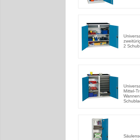
Univers
zweitür
2 Schub
Univers
Mittel-T
Wannen
Schubla
Säulensc