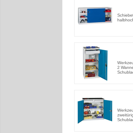
Schiebe
halbhoc
Werkzeu
2 Wanne
Schubla
Werkze
zweitüri
Schubla