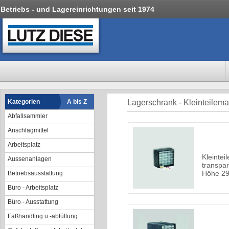
Betriebs - und Lagereinrichtungen seit 1974
Kategorien
A bis Z
Lagerschrank - Kleinteilem
Abfallsammler
Anschlagmittel
Arbeitsplatz
Kleintei
Aussenanlagen
transpa
Höhe 2
Betriebsausstattung
Büro - Arbeitsplatz
Büro - Ausstattung
Faßhandling u.-abfüllung