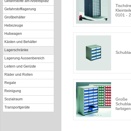
Gefahrstoffe am Arbeitsplatz
Tischdre
Gefahrstofflagerung
Kleintei
0101 - 
Großbehälter
Hebezeuge
Hubwagen
Kästen und Behälter
Lagerschränke
Schubl
Lagerung Aussenbereich
Leitern und Gerüste
Räder und Rollen
Regale
Reinigung
Große
Sozialraum
Schubla
Transportgeräte
farbige